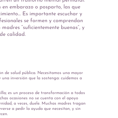
ufren un trastorno mental perinatal:
ón en embarazo o posparto, las que
cimiento… Es importante escuchar y
profesionales se formen y comprendan
 madres “suficientemente buenas”, y
de calidad.
ión
de
salud pública. Necesitamos una mayor
y una inversión que la sostenga: cuidemos a
lla; es un proceso de transformación a todos
uchas ocasiones no se cuenta con el apoyo
ternidad, a veces, duele. Muchas madres tragan
reverse a pedir la ayuda que necesitan, y sin
ecen.