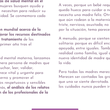
as de salud mental en el
A veces, porque un bebé requ
s mujeres busquen ayuda y
queda hueco para cuidar a na
necesitan para reducir su
necesita una madre feliz. Ot
rnidad. Se conmemora cada
que aún rodean a la materni
triste, nerviosa, asustada; n
ión mundial acerca de la
por la situación, tema parec
orar los recursos destinados
A menudo, porque se sienten 
y tratamiento
de los
solitaria: porque es difícil 
primer año tras el
apoyada, entre iguales. Tambi
realidad como familia, igual
lud mental materna, lanzamos
nueva identidad de madre qu
rimera persona de madres que
la vida.
char, leer, validar,
Pero todas las madres merec
rece vital y urgente para
Merecen ser contadas las gr
aterno y promover el
que una se siente derrotada.
os respetuosos y sensibles
los cuidados nunca pueden ir 
más,
el análisis de los relatos
 de los profesionales de la