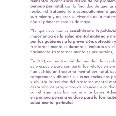
aumentar la conciencia acerca de los problem
periodo perinatal
, con la finalidad de que la
reciban el tratamiento o acompañamiento que 
sufrimiento y mejorar su vivencia de la mate
año el primer miércoles de mayo.
El objetivo común es
sensibilizar a la poblac
importancia de la salud mental materna y mej
por los gobiernos a la prevención, detección 
trastornos mentales durante el embarazo y el 
nacimiento (trastornos mentales perinatales).
En 2021, con motivo del día mundial de la sa
este espacio para compartir los relatos en p
han sufrido un trastorno mental perinatal. Escu
comprender y difundir sus experiencias nos pa
visibilizar la realidad del trastorno mental m
desarrollo de programas de atención y cuidad
con el trauma de las madres y los bebés. Ade
en primera persona es clave para la formación
salud mental perinatal.