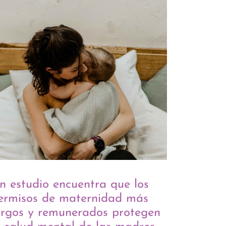
n estudio encuentra que los
ermisos de maternidad más
argos y remunerados protegen