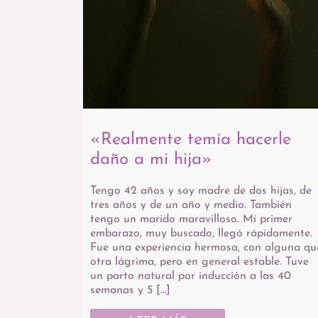
«Realmente temía hacerle
daño a mi hija»
Tengo 42 años y soy madre de dos hijas, de
tres años y de un año y medio. También
tengo un marido maravilloso. Mi primer
embarazo, muy buscado, llegó rápidamente.
Fue una experiencia hermosa, con alguna qu
otra lágrima, pero en general estable. Tuve
un parto natural por inducción a las 40
semanas y 5 […]