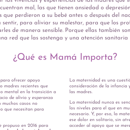
ar las vivencias y experiencias de las madres que s
encuentran mal, las que tienen ansiedad o depresi
as que perdieron a su bebé antes o después del na
u sentir, para aliviar su malestar, para que los 
les de manera sensible. Porque ellas también son
una red que las sostenga y una atención sanitaria 
¿Qué es Mamá Importa?
 para ofrecer apoyo
La maternidad es una cuest
 o madres recientes que
consideración
de
la infancia 
o mental en la transición a
las madres.
cio de alivio y esperanza
La maternidad nunca es senci
n muchos casos no
los niveles para el que en m
to que necesitan para
necesario. Y, por eso, la ma
ese dolor en solitario, sin at
e propuso en 2016 para
acceder al apoyo que se mer