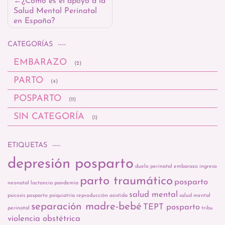
Navegación
¿Cómo es el apoyo a la
Salud Mental Perinatal
de
en España?
entradas
CATEGORÍAS
EMBARAZO
(2)
PARTO
(4)
POSPARTO
(11)
SIN CATEGORÍA
(1)
ETIQUETAS
depresión posparto
duelo perinatal
embarazo
ingreso
parto traumático
posparto
neonatal
lactancia
pandemia
salud mental
psicosis posparto
psiquiatría
reproducción asistida
salud mental
separación madre-bebé
TEPT posparto
perinatal
tribu
violencia obstétrica