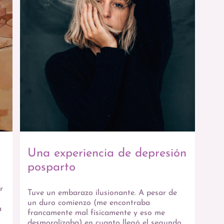
Una experiencia de depresión
posparto
r
Tuve un embarazo ilusionante. A pesar de
un duro comienzo (me encontraba
a
francamente mal físicamente y eso me
desmoralizaba) en cuanto llegó el segundo