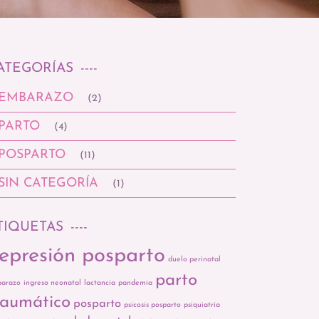
ATEGORÍAS
EMBARAZO
(2)
PARTO
(4)
POSPARTO
(11)
SIN CATEGORÍA
(1)
TIQUETAS
epresión posparto
duelo perinatal
parto
arazo
ingreso neonatal
lactancia
pandemia
raumático
posparto
psicosis posparto
psiquiatría