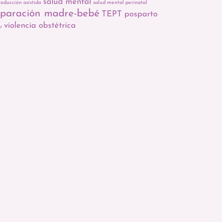
salud mental
roducción asistida
salud mental perinatal
eparación madre-bebé
TEPT posparto
violencia obstétrica
u