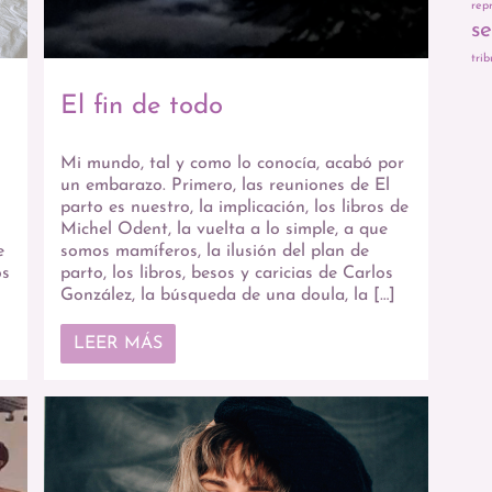
rep
s
trib
El fin de todo
Mi mundo, tal y como lo conocía, acabó por
un embarazo. Primero, las reuniones de El
parto es nuestro, la implicación, los libros de
o
Michel Odent, la vuelta a lo simple, a que
e
somos mamíferos, la ilusión del plan de
os
parto, los libros, besos y caricias de Carlos
González, la búsqueda de una doula, la […]
LEER MÁS