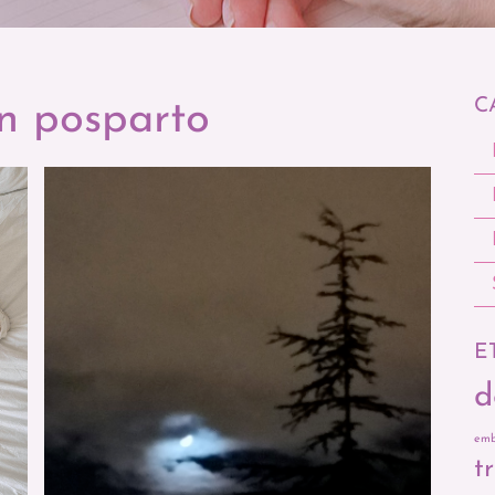
C
n posparto
E
d
emb
t