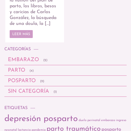
la ilusión del plan de
parto, los libros, besos
y caricias de Carlos
González, la búsqueda
de una doula, la […]
LEER MÁS
CATEGORÍAS
EMBARAZO
(2)
PARTO
(4)
POSPARTO
(11)
SIN CATEGORÍA
(1)
ETIQUETAS
depresión posparto
duelo perinatal
embarazo
ingreso
parto traumático
posparto
neonatal
lactancia
pandemia