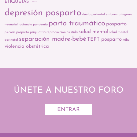
ETIQUETAS
depresión posparto
duelo perinatal
embarazo
ingreso
parto traumático
posparto
neonatal
lactancia
pandemia
salud mental
psicosis posparto
psiquiatría
reproducción asistida
salud mental
separación madre-bebé
TEPT posparto
perinatal
tribu
violencia obstétrica
ÚNETE A NUESTRO FORO
ENTRAR