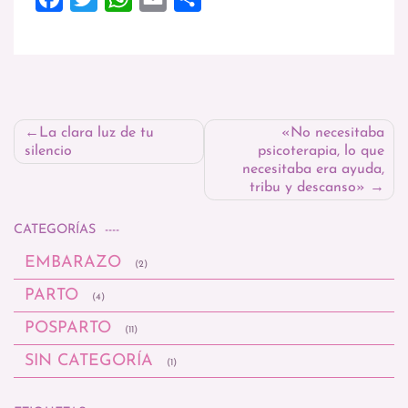
Navegación
La clara luz de tu
«No necesitaba
silencio
psicoterapia, lo que
de
necesitaba era ayuda,
tribu y descanso»
entradas
CATEGORÍAS
EMBARAZO
(2)
PARTO
(4)
POSPARTO
(11)
SIN CATEGORÍA
(1)