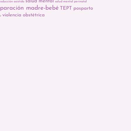
salud mental
roducción asistida
salud mental perinatal
eparación madre-bebé
TEPT posparto
violencia obstétrica
u