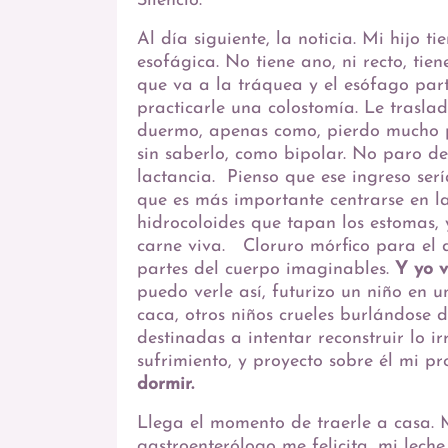
Silencio.
Al día siguiente, la noticia. Mi hijo t
esofágica. No tiene ano, ni recto, tien
que va a la tráquea y el esófago par
practicarle una colostomía. Le tras
duermo, apenas como, pierdo mucho p
sin saberlo, como bipolar. No paro de
lactancia. Pienso que ese ingreso ser
que es más importante centrarse en la
hidrocoloides que tapan los estomas, 
carne viva. Cloruro mórfico para el d
partes del cuerpo imaginables.
Y yo v
puedo verle así, futurizo un niño en u
caca, otros niños crueles burlándose 
destinadas a intentar reconstruir lo i
sufrimiento, y proyecto sobre él mi pr
dormir.
Llega el momento de traerle a casa. 
gastroenterólogo me felicita, mi lech