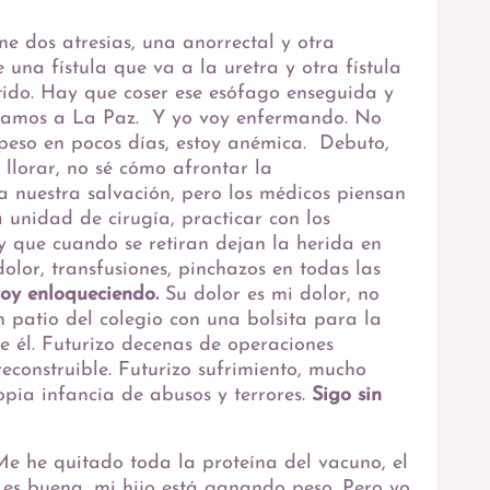
iene dos atresias, una anorrectal y otra
e una fístula que va a la uretra y otra fístula
tido. Hay que coser ese esófago enseguida y
ladamos a La Paz. Y yo voy enfermando. No
eso en pocos días, estoy anémica. Debuto,
 llorar, no sé cómo afrontar la
ía nuestra salvación, pero los médicos piensan
 unidad de cirugía, practicar con los
y que cuando se retiran dejan la herida en
olor, transfusiones, pinchazos en todas las
oy enloqueciendo.
Su dolor es mi dolor, no
n patio del colegio con una bolsita para la
de él. Futurizo decenas de operaciones
rreconstruible. Futurizo sufrimiento, mucho
opia infancia de abusos y terrores.
Sigo sin
Me he quitado toda la proteína del vacuno, el
e es buena, mi hijo está ganando peso. Pero yo