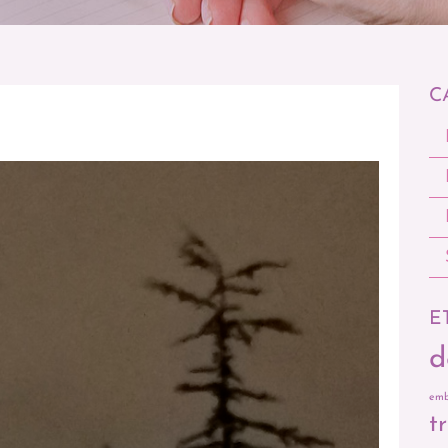
C
E
d
emb
t