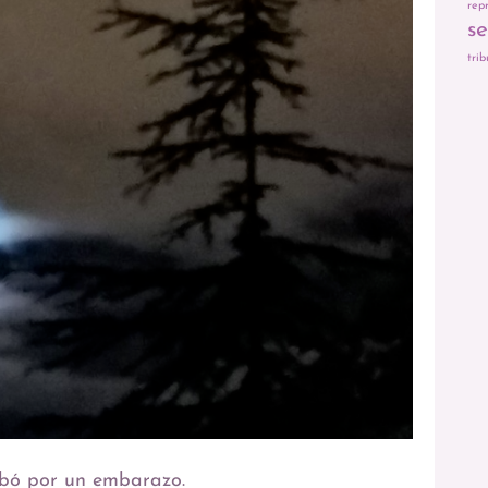
rep
s
trib
abó por un embarazo.