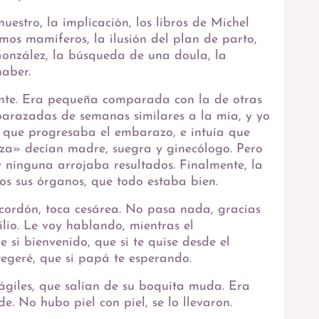
uestro, la implicación, los libros de Michel
omos mamíferos, la ilusión del plan de parto,
 González, la búsqueda de una doula, la
haber.
nte. Era pequeña comparada con la de otras
razadas de semanas similares a la mía, y yo
que progresaba el embarazo, e intuía que
iza» decían madre, suegra y ginecólogo. Pero
 y ninguna arrojaba resultados. Finalmente, la
dos sus órganos, que todo estaba bien.
e cordón, toca cesárea. No pasa nada, gracias
ilio. Le voy hablando, mientras el
e si bienvenido, que si te quise desde el
tegeré, que si papá te esperando.
ágiles, que salían de su boquita muda. Era
. No hubo piel con piel, se lo llevaron.