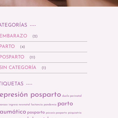
ATEGORÍAS
EMBARAZO
(2)
PARTO
(4)
POSPARTO
(11)
SIN CATEGORÍA
(1)
TIQUETAS
epresión posparto
duelo perinatal
parto
arazo
ingreso neonatal
lactancia
pandemia
raumático
posparto
psicosis posparto
psiquiatría